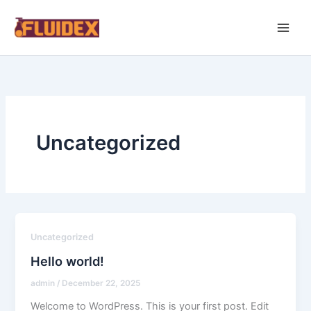
Skip
to
content
Uncategorized
Uncategorized
Hello world!
admin
/
December 22, 2025
Welcome to WordPress. This is your first post. Edit