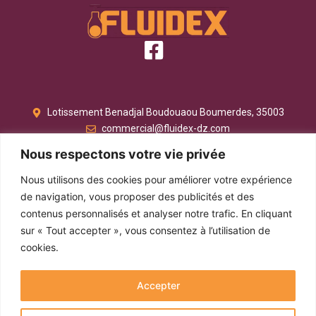
Lotissement Benadjal Boudouaou Boumerdes, 35003
commercial@fluidex-dz.com
024 74 93 48
Nous respectons votre vie privée
Lien rapide
Nous utilisons des cookies pour améliorer votre expérience
de navigation, vous proposer des publicités et des
contenus personnalisés et analyser notre trafic. En cliquant
Conditions Générales
sur « Tout accepter », vous consentez à l’utilisation de
Politique de Confidentialité
cookies.
Contact
A Propos
Accepter