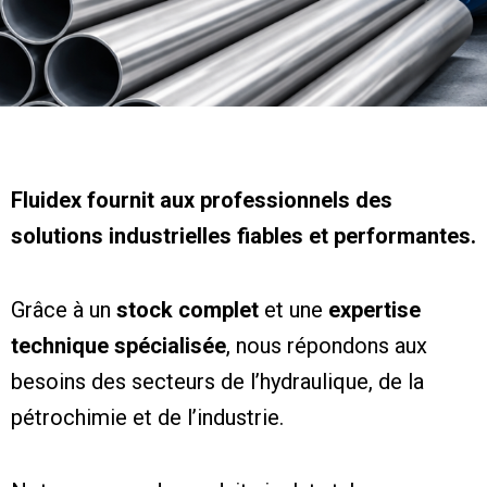
A Propos
Fluidex fournit aux professionnels des
Derrière chaque solution, une équipe engagée, à l’écoute de vos
besoins et dédiée à la réussite de vos projets industriels
solutions industrielles fiables et performantes.
Grâce à un
stock complet
et une
expertise
technique spécialisée
, nous répondons aux
besoins des secteurs de l’hydraulique, de la
pétrochimie et de l’industrie.